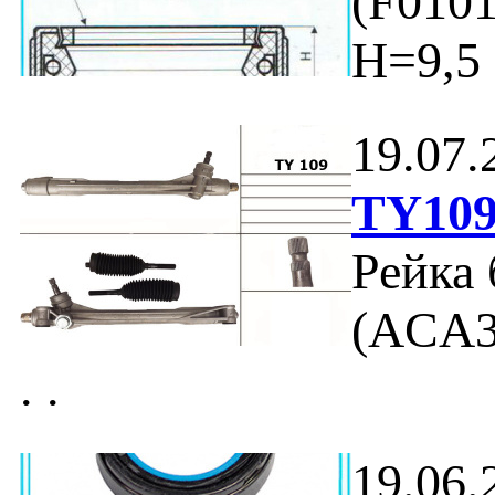
(F0101
H=9,5
19.07.
TY10
Рейка
(ACA3_
. .
19.06.