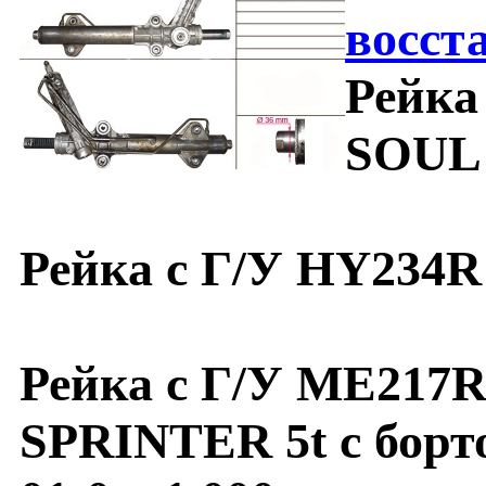
восст
Рейка
SOUL
Рейка с Г/У HY234R
Рейка с Г/У ME217
SPRINTER 5t c борто