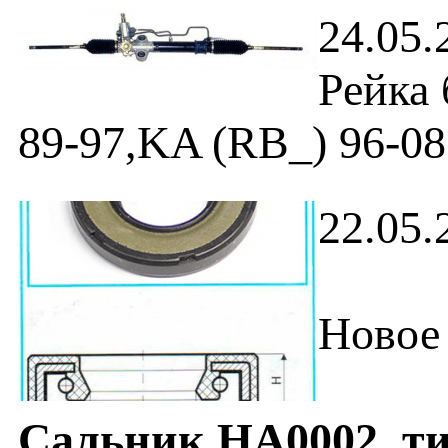
24.05.
Рейка 
89-97,KA (RB_) 96-08 .
22.05.
Новое 
Сальник HA0002
, т