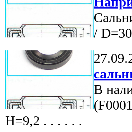
Напри
Сальни
/ D=30 
27.09.
сальн
В нал
(F0001
H=9,2 . . . . . .