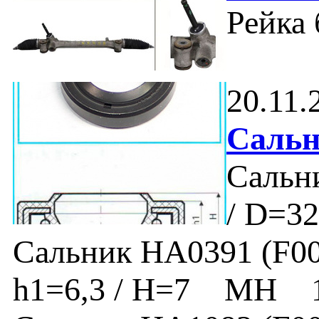
Рейка б
20.11.
Сальн
Сальни
/ D=
Сальник HA0391 (F0084
h1=6,3 / H=7 MH 