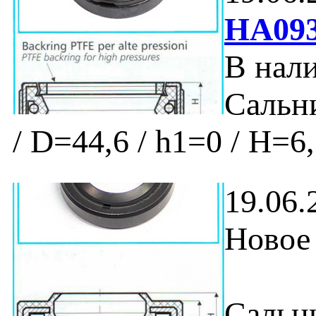
HA09
В нали
Сальни
/ D=44,6 / h1=0 / H=6
19.06.
Новое 
Сальни