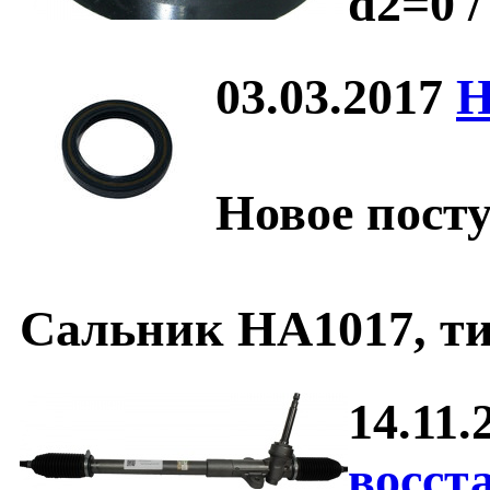
d2=0 / 
03.03.2017
Н
Новое пост
Сальник HA1017
, т
14.11.
восст