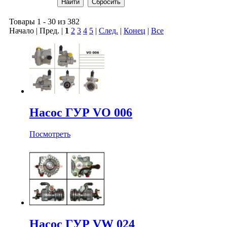
Товары 1 - 30 из 382
Начало | Пред. |
1
2
3
4
5
|
След.
|
Конец
|
Все
Насос ГУР VO 006
Посмотреть
Насос ГУР VW 024