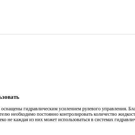
УР НЕ стоит использовать
ьзовать
нащены гидравлическим усилением рулевого управления. Благо
елю необходимо постоянно контролировать количество жидкости
еко не каждая из них может использоваться в системах гидравли