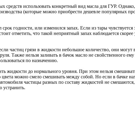
 средств использовать конкретный вид масла для ГУР. Однако,
оизводства (которые можно приобрести дешевле популярных проду
срок годности, или изменился запах. Если из тары чувствуется 
тоит отметить, что такой неприятный запах наблюдается скорее у
если частиц грязи в жидкости небольшое количество, они могут в
ля. Также нельзя заливать в бачок масло не свойственного ему 
пользоваться по назначению.
лить жидкости до нормального уровня. При этом нельзя смешиват
 цвета можно смело смешивать между собой. Но если в бачке нах
 автомобиля частицы разных по составу жидкостей не смешаются
 устранить.